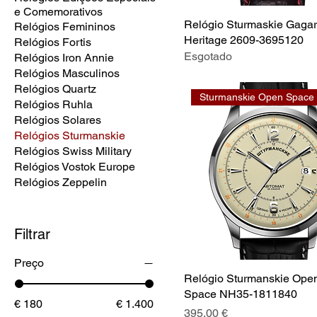
e Comemorativos
Relógio Sturmaskie Gagar
Relógios Femininos
Heritage 2609-3695120
Relógios Fortis
Esgotado
Relógios Iron Annie
Relógios Masculinos
Relógios Quartz
Sturmanskie Open Space
Relógios Ruhla
Relógios Solares
Relógios Sturmanskie
Relógios Swiss Military
Relógios Vostok Europe
Relógios Zeppelin
Filtrar
Preço
Relógio Sturmanskie Ope
Space NH35-1811840
€ 180
€ 1.400
Preço
395,00 €