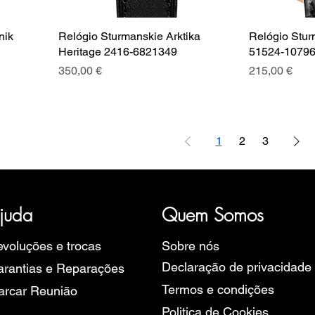
nik
Relógio Sturmanskie Arktika
Relógio Stur
Heritage 2416-6821349
51524-1079
Preço
Preço
350,00 €
215,00 €
1
2
3
ória, representativa de diversas marcas de Relógios, como a B
rope, Ruhla, Martin Braun, Swiss Military, Sturmanskie e Zeppel
juda
Quem Somos
voluções e trocas
Sobre nós
Declaração de privacidade
rantias e Reparações
Termos e condições
arcar Reunião
Politica de Cookies