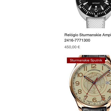
Relógio Sturmanskie Amp
2416-7771300
Preço
450,00 €
Sturmanskie Sputnik