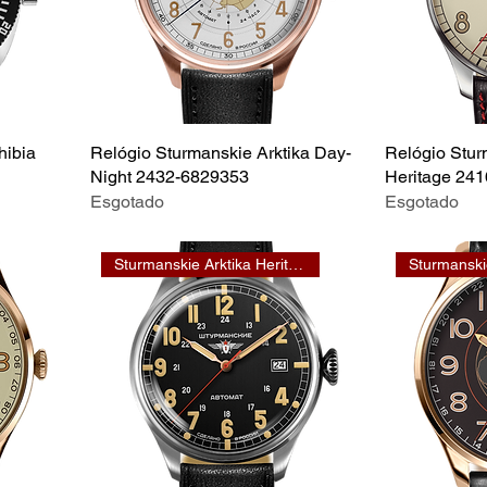
hibia
Relógio Sturmanskie Arktika Day-
Relógio Stur
Night 2432-6829353
Heritage 24
Esgotado
Esgotado
Sturmanskie Arktika Heritage
Sturmanski