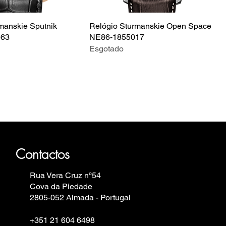
manskie Sputnik
Relógio Sturmanskie Open Space
663
NE86-1855017
Esgotado
auhaus, Fortis, Iron Annie, Vostok
in.
Contactos
Rua Vera Cruz nº54
Cova da Piedade
2805-052 Almada - Portugal
+351 21 604 6498