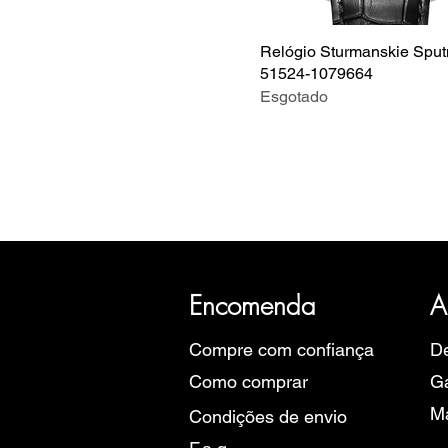
Relógio Sturmanskie Sput
51524-1079664
Esgotado
A SRI com mais de 20 anos de hist
Eu
Encomenda
A
Compre com confiança
De
Como comprar
Ga
M
Condições de envio