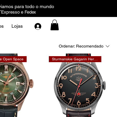
iamos para todo o mundo
Expresso e Fedex
os
Lojas
Ordenar:
Recomendado
ie Open Space
Sturmanskie Gagarin Heritage