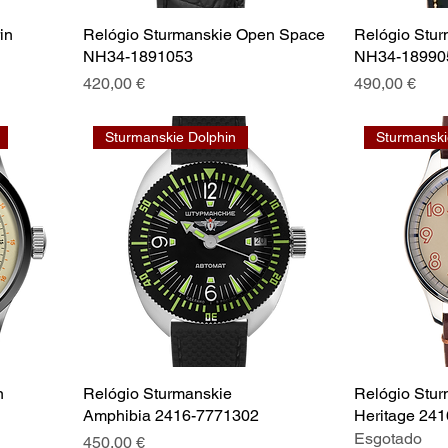
in
Relógio Sturmanskie Open Space
Relógio Stu
NH34-1891053
NH34-18990
Preço
Preço
420,00 €
490,00 €
Sturmanskie Dolphin
n
Relógio Sturmanskie
Relógio Stur
Amphibia 2416-7771302
Heritage 24
Esgotado
Preço
450,00 €