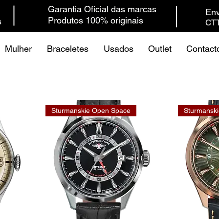
Garantia Oficial das marcas
Env
Produtos 100% originais
s
CTT
Mulher
Braceletes
Usados
Outlet
Contact
Sturmanskie Open Space
Sturmansk