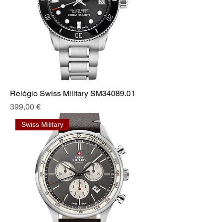
Relógio Swiss Military SM34089.01
Preço
399,00 €
Swiss Military