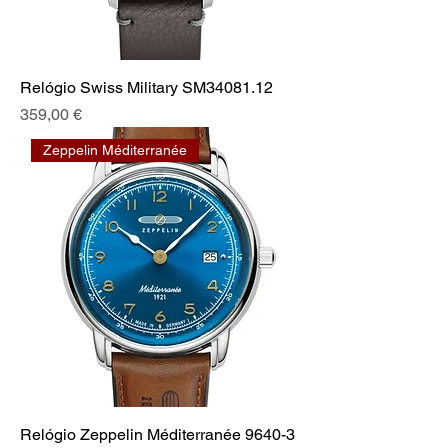
Relógio Swiss Military SM34081.12
Preço
359,00 €
Zeppelin Méditerranée
Relógio Zeppelin Méditerranée 9640-3