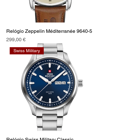
Relógio Zeppelin Méditerranée 9640-5
Preço
299,00 €
Swiss Military
Relógio Swiss Military Classic