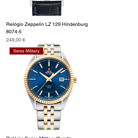
Relógio Zeppelin LZ 129 Hindenburg
8074-5
Preço
249,00 €
Swiss Military