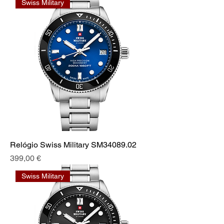
Swiss Military
Relógio Swiss Military SM34089.02
Preço
399,00 €
Swiss Military