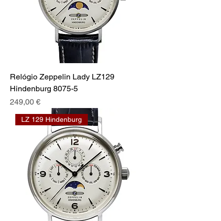
Relógio Zeppelin Lady LZ129
Hindenburg 8075-5
Preço
249,00 €
LZ 129 Hindenburg