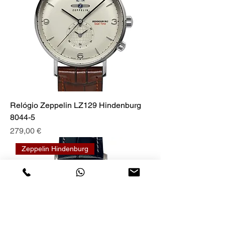
Relógio Zeppelin LZ129 Hindenburg
8044-5
Preço
279,00 €
Zeppelin Hindenburg