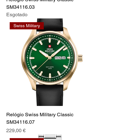
SM34116.03
Esgotado
Swiss Military
Relógio Swiss Military Classic
SM34116.07
Preço
229,00 €