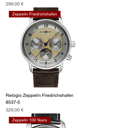
Preço
299,00 €
Zeppelin Friedrichshafen
Relógio Zeppelin Friedrichshafen
8537-5
Preço
329,00 €
Zeppelin 100 Years