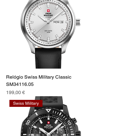
Relógio Swiss Military Classic
SM34116.05
Preço
199,00 €
Swiss Military