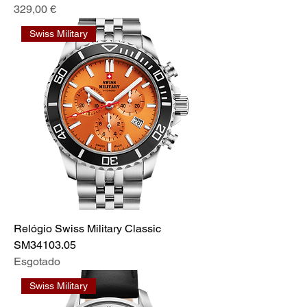
Preço
329,00 €
Swiss Military
Relógio Swiss Military Classic
SM34103.05
Esgotado
Swiss Military