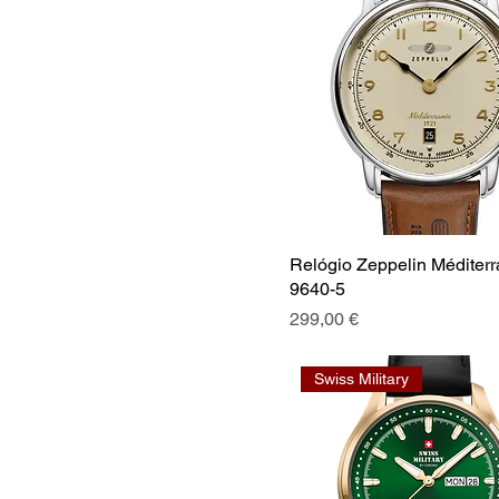
Relógio Zeppelin Méditer
9640-5
Preço
299,00 €
Swiss Military