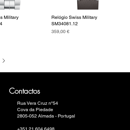
 Military
Relógio Swiss Military
4
SM34081.12
Preço
359,00 €
auhaus, Fortis, Iron Annie, Vostok
in.
Contactos
Rua Vera Cruz nº54
Cova da Piedade
2805-052 Almada - Portugal
+351 21 604 6498