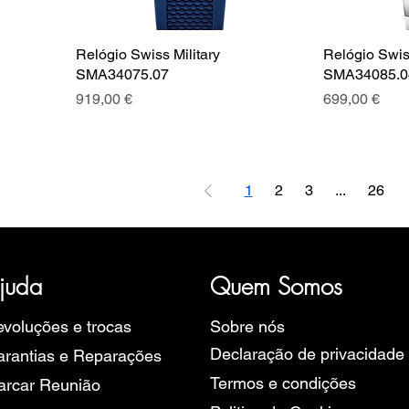
Relógio Swiss Military
Relógio Swiss
SMA34075.07
SMA34085.0
Preço
Preço
919,00 €
699,00 €
1
2
3
...
26
ória, representativa de diversas marcas de Relógios, como a B
rope, Ruhla, Martin Braun, Swiss Military, Sturmanskie e Zeppel
juda
Quem Somos
voluções e trocas
Sobre nós
Declaração de privacidade
rantias e Reparações
Termos e condições
arcar Reunião