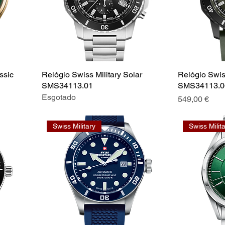
ssic
Relógio Swiss Military Solar
Relógio Swiss
SMS34113.01
SMS34113.0
Esgotado
Preço
549,00 €
Swiss Military
Swiss Milit