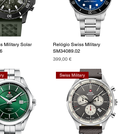
 Military Solar
Relógio Swiss Military
6
SM34089.02
Preço
399,00 €
ary
Swiss Military