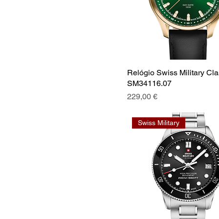
Relógio Swiss Military Cla
SM34116.07
Preço
229,00 €
Swiss Military