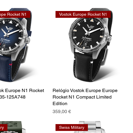
ope Rocket N1
Vostok Europe Rocket N1
ok Europe N1 Rocket
Relógio Vostok Europe Europe
35-125A748
Rocket N1 Compact Limited
Edition
Preço
359,00 €
ary
Swiss Military