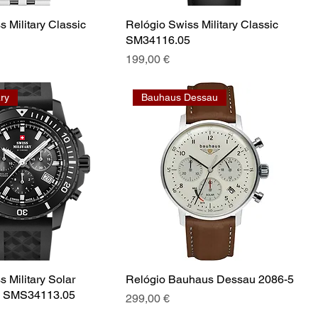
 Military Classic
Relógio Swiss Military Classic
SM34116.05
Preço
199,00 €
ary
Bauhaus Dessau
 Military Solar
Relógio Bauhaus Dessau 2086-5
h SMS34113.05
Preço
299,00 €