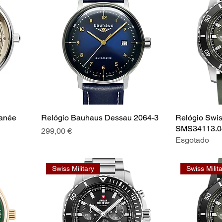
ranée
Relógio Bauhaus Dessau 2064-3
Relógio Swiss
SMS34113.0
Preço
299,00 €
Esgotado
Swiss Military
Swiss Milit