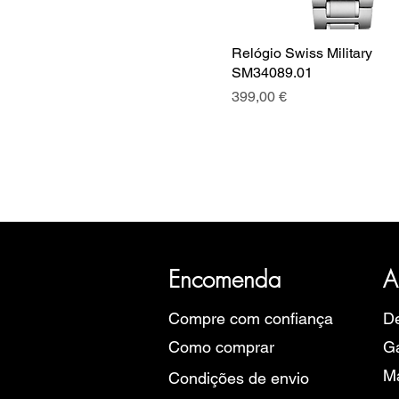
Relógio Swiss Military
SM34089.01
Preço
399,00 €
A SRI com mais de 20 anos de hist
Eu
Encomenda
A
Compre com confiança
De
Como comprar
Ga
M
Condições de envio