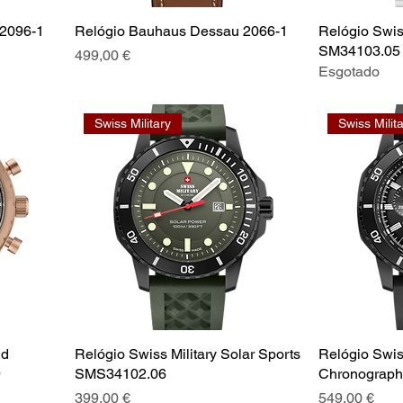
2096-1
Relógio Bauhaus Dessau 2066-1
Relógio Swiss
SM34103.05
Preço
499,00 €
Esgotado
Swiss Military
Swiss Milit
ld
Relógio Swiss Military Solar Sports
Relógio Swiss
9
SMS34102.06
Chronograp
Preço
Preço
399,00 €
549,00 €