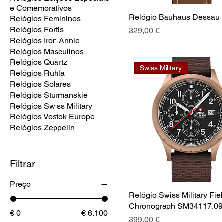
e Comemorativos
Relógio Bauhaus Dessau 
Relógios Femininos
Relógios Fortis
Preço
329,00 €
Relógios Iron Annie
Relógios Masculinos
Relógios Quartz
Swiss Military
Relógios Ruhla
Relógios Solares
Relógios Sturmanskie
Relógios Swiss Military
Relógios Vostok Europe
Relógios Zeppelin
Filtrar
Preço
Relógio Swiss Military Fie
Chronograph SM34117.0
€ 0
€ 6.100
Preço
399,00 €