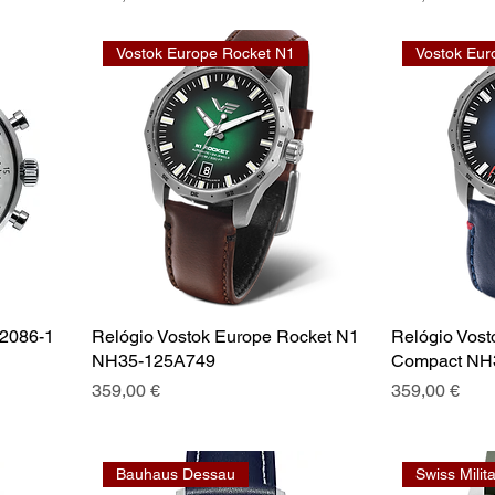
Vostok Europe Rocket N1
Vostok Eur
2086-1
Relógio Vostok Europe Rocket N1
Relógio Vost
NH35-125A749
Compact NH
Preço
Preço
359,00 €
359,00 €
Bauhaus Dessau
Swiss Milit