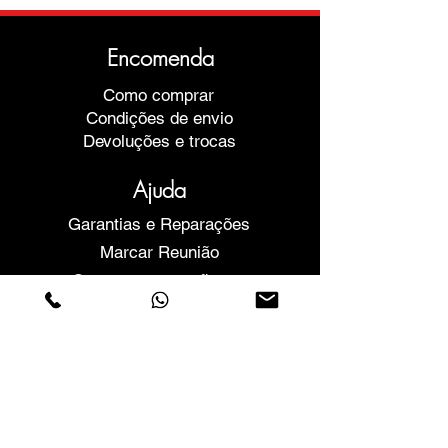
Encomenda
Como comprar
Condições de envio
Devoluções e trocas
Ajuda
Garantias e Reparações
Marcar Reunião
Compre com confiança
F.a.q.
Quem Somos
Sobre nós
Declaração de privacidade
Termos e condições