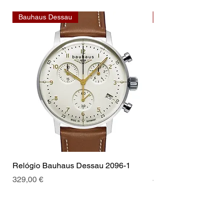
Bauhaus Dessau
Bauhaus Dessau
Relógio Bauhaus Dessau 2096-1
Relógio Bauhaus D
Preço
Preço
329,00 €
499,00 €