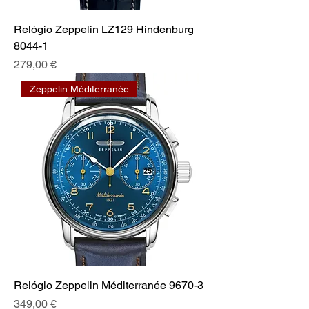
Relógio Zeppelin LZ129 Hindenburg
8044-1
Preis
279,00 €
Zeppelin Méditerranée
Relógio Zeppelin Méditerranée 9670-3
Preis
349,00 €