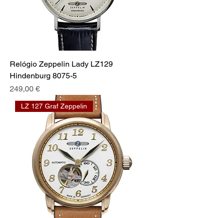
Relógio Zeppelin Lady LZ129
Hindenburg 8075-5
Preis
249,00 €
LZ 127 Graf Zeppelin