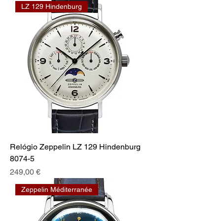
LZ 129 Hindenburg
Relógio Zeppelin LZ 129 Hindenburg
8074-5
Preis
249,00 €
Zeppelin Méditerranée