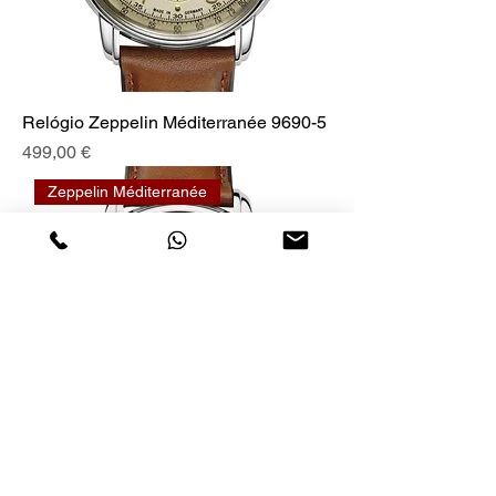
Relógio Zeppelin Méditerranée 9690-5
Preis
499,00 €
Zeppelin Méditerranée