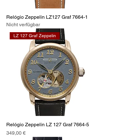
Relógio Zeppelin LZ127 Graf 7664-1
Nicht verfügbar
LZ 127 Graf Zeppelin
Relógio Zeppelin LZ 127 Graf 7664-5
Preis
349,00 €