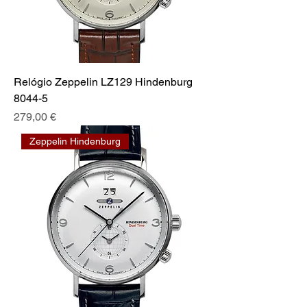
Relógio Zeppelin LZ129 Hindenburg
8044-5
Preis
279,00 €
Zeppelin Hindenburg