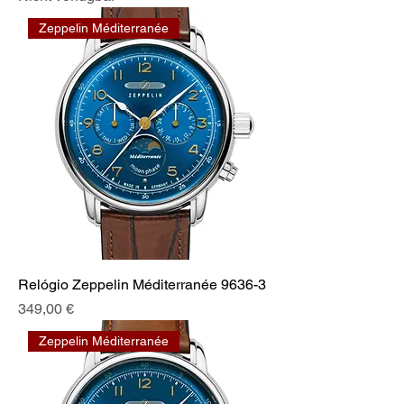
Zeppelin Méditerranée
Relógio Zeppelin Méditerranée 9636-3
Preis
349,00 €
Zeppelin Méditerranée