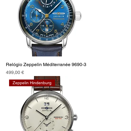
Relógio Zeppelin Méditerranée 9690-3
Preis
499,00 €
Zeppelin Hindenburg