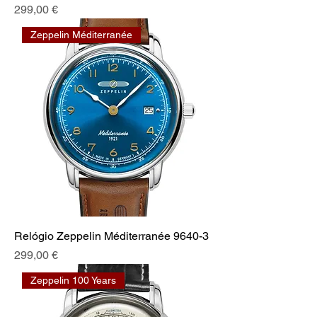
Preis
299,00 €
Zeppelin Méditerranée
Relógio Zeppelin Méditerranée 9640-3
Preis
299,00 €
Zeppelin 100 Years