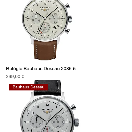
Relógio Bauhaus Dessau 2086-5
Preis
299,00 €
Bauhaus Dessau