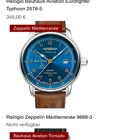
Relógio Bauhaus Aviation Eurofighter
Typhoon 2576-5
Preis
349,00 €
Zeppelin Méditerranée
Relógio Zeppelin Méditerranée 9668-3
Nicht verfügbar
Bauhaus Aviation Tornado