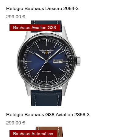
Relógio Bauhaus Dessau 2064-3
Preis
299,00 €
Bauhaus Aviation G38
Relógio Bauhaus G38 Aviation 2366-3
Preis
299,00 €
Bauhaus Automático