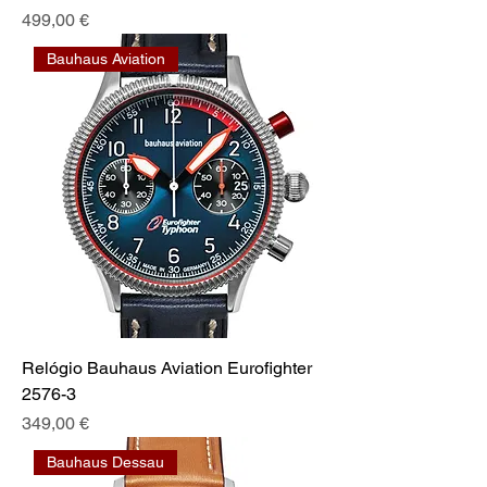
Preis
499,00 €
Bauhaus Aviation
Relógio Bauhaus Aviation Eurofighter
2576-3
Preis
349,00 €
Bauhaus Dessau