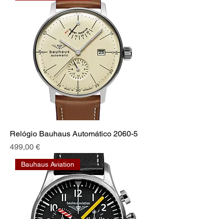
Relógio Bauhaus Automático 2060-5
Preis
499,00 €
Bauhaus Aviation