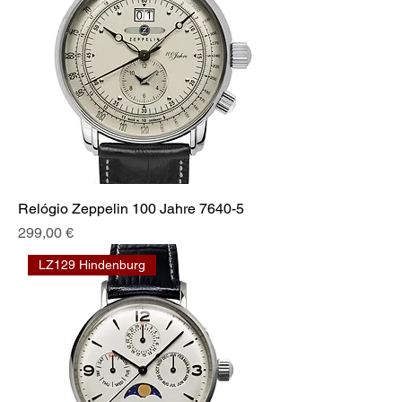
Relógio Zeppelin 100 Jahre 7640-5
Prix
299,00 €
LZ129 Hindenburg