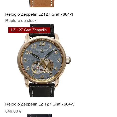
Relógio Zeppelin LZ127 Graf 7664-1
Rupture de stock
LZ 127 Graf Zeppelin
Relógio Zeppelin LZ 127 Graf 7664-5
Prix
349,00 €