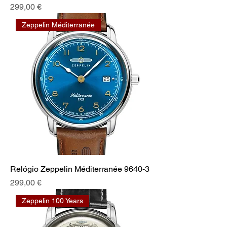
Prix
299,00 €
Zeppelin Méditerranée
Relógio Zeppelin Méditerranée 9640-3
Prix
299,00 €
Zeppelin 100 Years