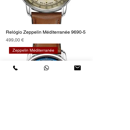
Relógio Zeppelin Méditerranée 9690-5
Prix
499,00 €
Zeppelin Méditerranée