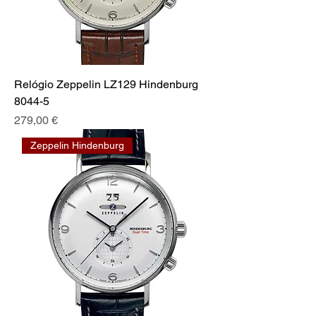
Relógio Zeppelin LZ129 Hindenburg
8044-5
Prix
279,00 €
Zeppelin Hindenburg