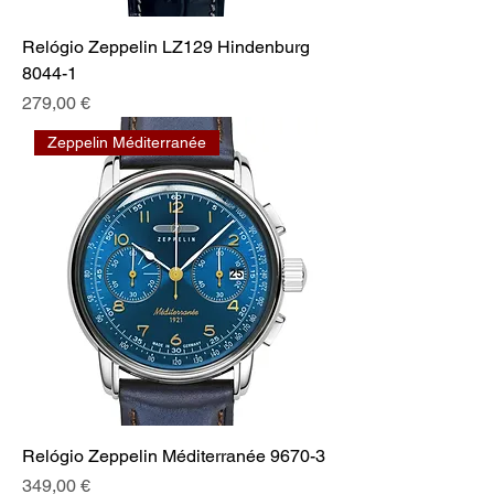
Relógio Zeppelin LZ129 Hindenburg
8044-1
Prix
279,00 €
Zeppelin Méditerranée
Relógio Zeppelin Méditerranée 9670-3
Prix
349,00 €