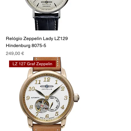
Relógio Zeppelin Lady LZ129
Hindenburg 8075-5
Prix
249,00 €
LZ 127 Graf Zeppelin