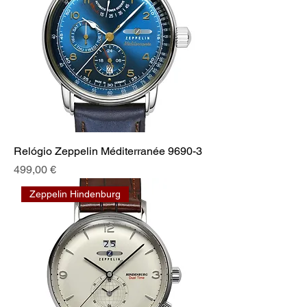
Relógio Zeppelin Méditerranée 9690-3
Prix
499,00 €
Zeppelin Hindenburg