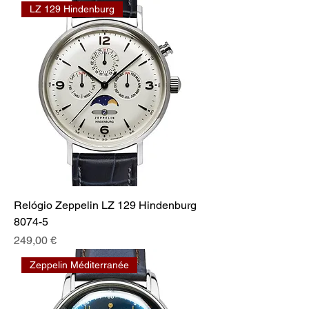
LZ 129 Hindenburg
Relógio Zeppelin LZ 129 Hindenburg
8074-5
Prix
249,00 €
Zeppelin Méditerranée