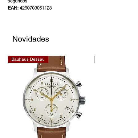
segundos
EAN:
4260703061128
Novidades
Bauhaus Dessau
Bauhaus Dessau