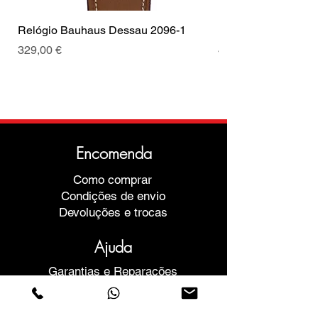
Relógio Bauhaus Dessau 2096-1
Relógio Bauhaus D
Preço
Preço
329,00 €
499,00 €
Encomenda
Como comprar
Condições de envio
Devoluções e trocas
Ajuda
Garantias e Reparações
Marcar Reunião
Compre com confiança