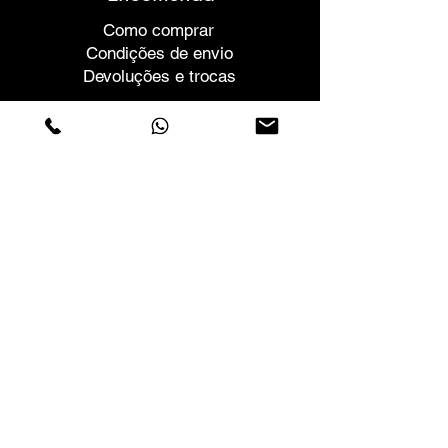
Como comprar
Condições de envio
Devoluções e trocas
Ajuda
Garantias e Reparações
Marcar Reunião
Compre com confiança
F.a.q.
Quem Somos
Sobre nós
Declaração de privacidade
Termos e condições
Politica de Cookies
Lojas