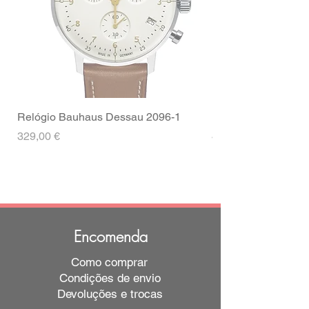
Cor das costuras
Castanho
Coroa
Coroa de
puxar
Tipo de Fecho
Fecho
Cor da fivela
Preto
Relógio Bauhaus Dessau 2096-1
Relógio Bauhaus D
Preço
Preço
329,00 €
499,00 €
Encomenda
Como comprar
Condições de envio
Devoluções e trocas