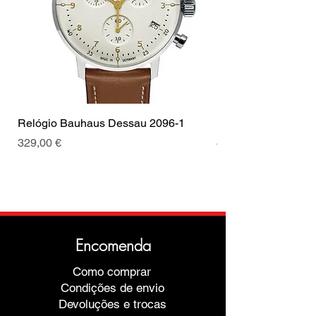
Relógio Bauhaus Dessau 2096-1
Relógio Bauhaus D
Preço
Preço
329,00 €
499,00 €
Encomenda
Como comprar
Condições de envio
Devoluções e trocas