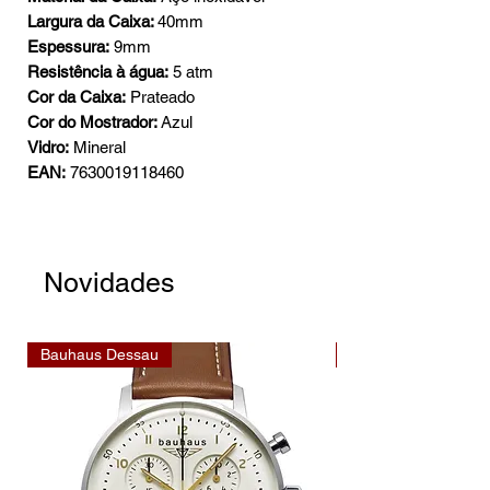
Largura da Caixa:
40mm
Espessura:
9mm
Resistência à água:
5 atm
Cor da Caixa:
Prateado
Cor do Mostrador:
Azul
Vidro:
Mineral
EAN:
7630019118460
Novidades
Bauhaus Dessau
Bauhaus Dessau