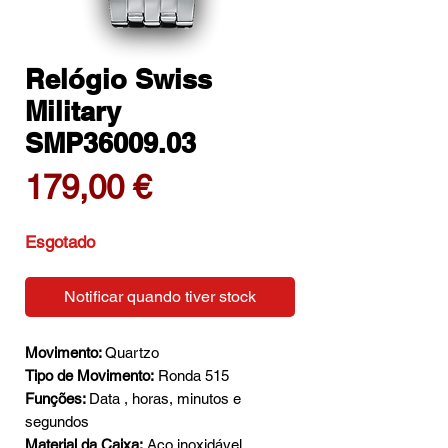
Relógio Swiss
Military
SMP36009.03
Preço
179,00 €
Esgotado
Notificar quando tiver stock
Movimento:
Quartzo
Tipo de Movimento:
Ronda 515
Funções:
Data , horas, minutos e
segundos
Material da Caixa:
Aço inoxidável