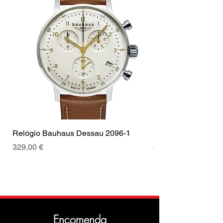
Relógio Bauhaus Dessau 2096-1
Relógio Bauhaus D
Preço
Preço
329,00 €
499,00 €
Encomenda