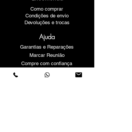
Como comprar
Condições de envio
Devoluções e trocas
Ajuda
Garantias e Reparações
Marcar Reunião
Compre com confiança
F.a.q.
Quem Somos
Sobre nós
Declaração de privacidade
Termos e condições
Politica de Cookies
Lojas