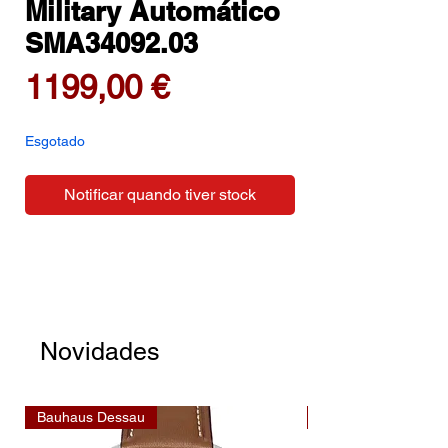
Military Automático
SMA34092.03
Preço
1199,00 €
Esgotado
Notificar quando tiver stock
Novidades
Bauhaus Dessau
Bauhaus Dessau