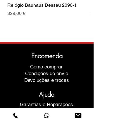
Relógio Bauhaus Dessau 2096-1
Relógio Bauhaus D
Preço
Preço
329,00 €
499,00 €
Encomenda
Como comprar
Condições de envio
Devoluções e trocas
Ajuda
Garantias e Reparações
Marcar Reunião
Compre com confiança
F.a.q.