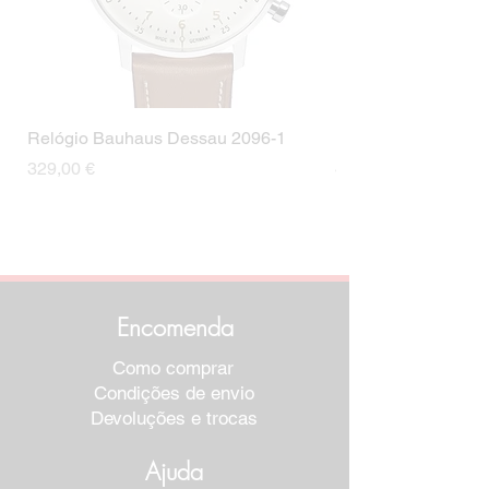
Cor da fivela
Prata
Relógio Bauhaus Dessau 2096-1
Relógio Bauhaus D
Preço
Preço
329,00 €
499,00 €
Encomenda
Como comprar
Condições de envio
Devoluções e trocas
Ajuda