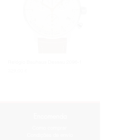
mês
Analógico
puxar
Cor das costuras
Branco
Tipo de Fecho
Fecho
Cor da fivela
Prata
Tamanho de banda?
Não
Relógio Bauhaus Dessau 2096-1
Relógio Bauhaus D
Preço
Preço
329,00 €
499,00 €
Encomenda
Como comprar
Condições de envio