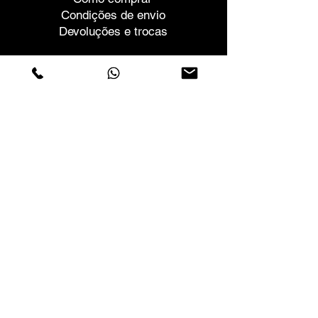
Condições de envio
Devoluções e trocas
Ajuda
Garantias e Reparações
Marcar Reunião
Compre com confiança
F.a.q.
Quem Somos
Sobre nós
Declaração de privacidade
Termos e condições
Politica de Cookies
Lojas
Contactos