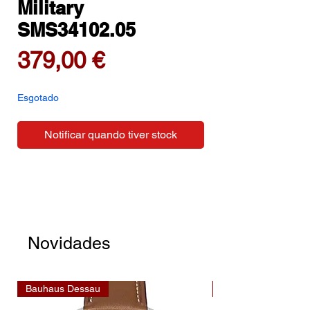
Military
SMS34102.05
Preço
379,00 €
Esgotado
Notificar quando tiver stock
Novidades
Bauhaus Dessau
Bauhaus Dessau