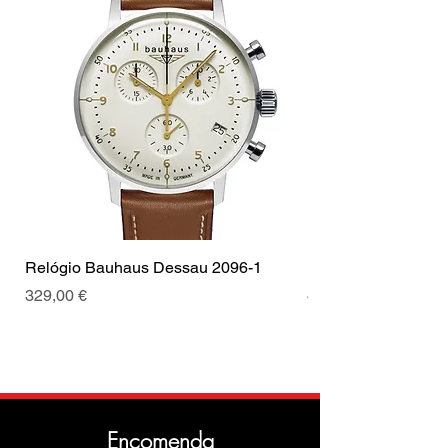
Relógio Bauhaus Dessau 2096-1
Relógio Bauhaus D
Preço
Preço
329,00 €
499,00 €
Encomenda