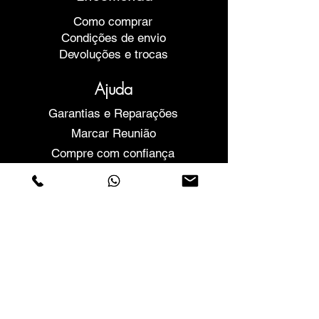
Como comprar
Condições de envio
Devoluções e trocas
Ajuda
Garantias e Reparações
Marcar Reunião
Compre com confiança
F.a.q.
Quem Somos
Sobre nós
Declaração de privacidade
Termos e condições
Politica de Cookies
Lojas