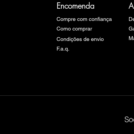
Eu
Encomenda
A
Compre com confiança
De
Como comprar
Ga
M
Condições de envio
F.a.q.
So