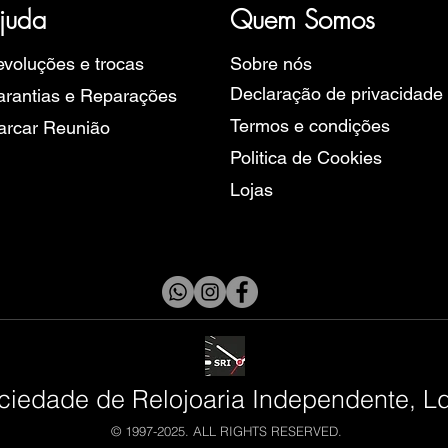
rope, Ruhla, Martin Braun, Swiss Military, Sturmanskie e Zeppel
juda
Quem Somos
voluções e trocas
Sobre nós
Declaração de privacidade
rantias e Reparações
Termos e condições
arcar Reunião
Politica de Cookies
Lojas
ciedade de Relojoaria Independente, L
© 1997-2025. ALL RIGHTS RESERVED.