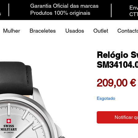
Garantia Oficial das marcas
Env
Produtos 100% originais
s
CTT
Mulher
Braceletes
Usados
Outlet
Contact
Relógio Sw
SM34104.
209,00 €
Esgotado
Notificar q