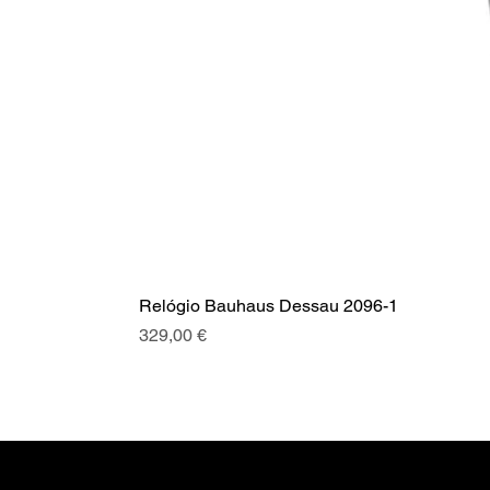
Relógio Bauhaus Dessau 2096-1
Preço
329,00 €
A SRI com mais de 20 anos de hist