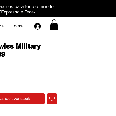
iamos para todo o mundo
Expresso e Fedex
os
Lojas
iss Military
09
Preço
uando tiver stock