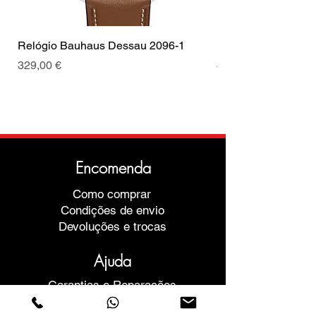
Tipo de Fecho
Fecho
Cor da fivela
Prata
Relógio Bauhaus Dessau 2096-1
Relógio Bauhaus D
Preço
Preço
329,00 €
499,00 €
Encomenda
Como comprar
Condições de envio
Devoluções e trocas
Ajuda
Garantias e Reparações
Marcar Reunião