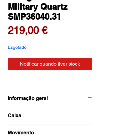
Military Quartz
SMP36040.31
Preço
219,00 €
Esgotado
Notificar quando tiver stock
Informação geral
Ean
7630701200558
Caixa
Marca
Swiss Military
Código de caixa
SMP36040.31
Movimento
Categoria
Quartz