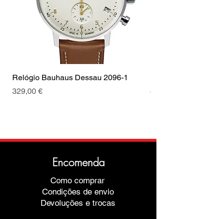
Código do movimento
SII NH34
Vidro
K1 Mineral
Cor da bracelete
Azul
Escuro
Coroa
Coroa de puxar
Cor das costuras
Amarelo
Tipo de Fecho
Fecho
Relógio Bauhaus Dessau 2096-1
Relógio Bauhaus D
Cor da fivela
Dourado
Preço
Preço
329,00 €
499,00 €
Encomenda
Como comprar
Condições de envio
Devoluções e trocas