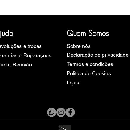
ória, representativa de diversas marcas de Relógios, como a B
rope, Ruhla, Martin Braun, Swiss Military, Sturmanskie e Zeppel
juda
Quem Somos
voluções e trocas
Sobre nós
Declaração de privacidade
rantias e Reparações
Termos e condições
arcar Reunião
Politica de Cookies
Lojas