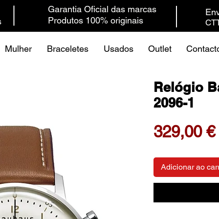
Garantia Oficial das marcas
Env
Produtos 100% originais
s
CTT
Mulher
Braceletes
Usados
Outlet
Contact
Relógio 
2096-1
329,00 €
Adicionar ao car