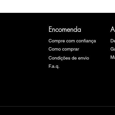
A SRI com mais de 20 anos de hist
Eu
Encomenda
A
Compre com confiança
De
Como comprar
Ga
M
Condições de envio
F.a.q.