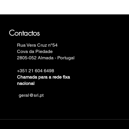
auhaus, Fortis, Iron Annie, Vostok
in.
Contactos
Rua Vera Cruz nº54
Cova da Piedade
2805-052 Almada - Portugal
+351 21 604 6498
Chamada para a rede fixa
nacional
geral@sri.pt