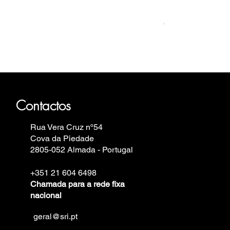
Relógio Bauhaus
Preço
499,00 €
auhaus, Fortis, Iron Annie, Vostok
in.
Contactos
Rua Vera Cruz nº54
Cova da Piedade
2805-052 Almada - Portugal
+351 21 604 6498
Chamada para a rede fixa
nacional
geral@sri.pt