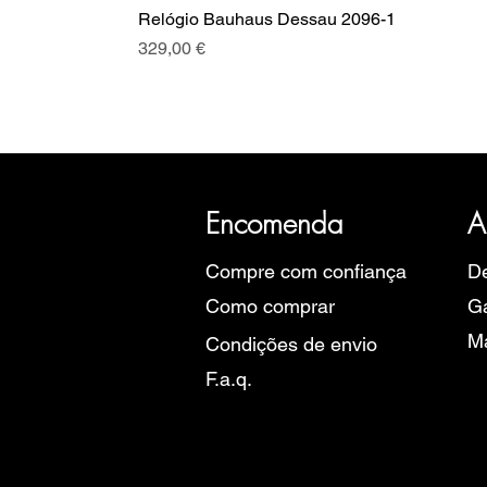
Relógio Bauhaus Dessau 2096-1
Preço
329,00 €
A SRI com mais de 20 anos de hist
Eu
Encomenda
A
Compre com confiança
De
Como comprar
Ga
M
Condições de envio
F.a.q.