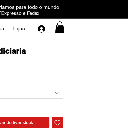
iamos para todo o mundo
Expresso e Fedex
os
Lojas
diciaria
eço
uando tiver stock