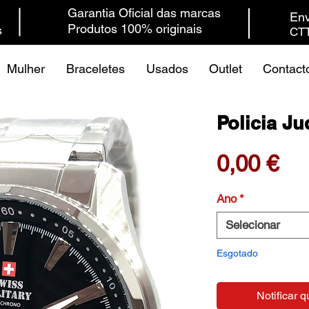
Garantia Oficial das marcas
Env
Produtos 100% originais
s
CTT
Mulher
Braceletes
Usados
Outlet
Contact
Policia Ju
Pr
0,00 €
Ano
*
Selecionar
Esgotado
Notificar q