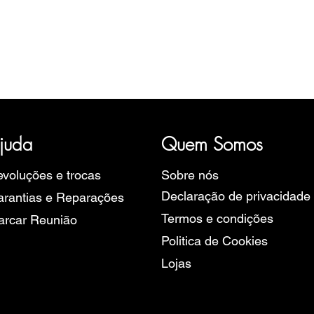
Visualização rápida
ória, representativa de diversas marcas de Relógios, como a B
rope, Ruhla, Martin Braun, Swiss Military, Sturmanskie e Zeppel
juda
Quem Somos
voluções e trocas
Sobre nós
Declaração de privacidade
rantias e Reparações
Termos e condições
arcar Reunião
Politica de Cookies
Lojas