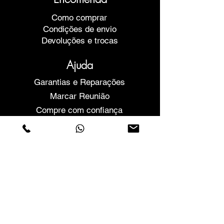
Como comprar
Condições de envio
Devoluções e trocas
Ajuda
Garantias e Reparações
Marcar Reunião
Compre com confiança
F.a.q.
Quem Somos
Sobre nós
Declaração de privacidade
Termos e condições
Politica de Cookies
Lojas