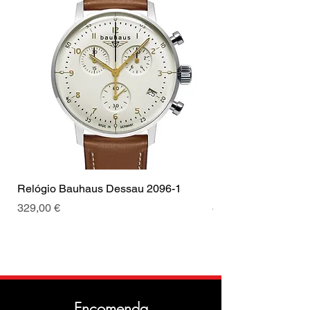
Relógio Bauhaus Dessau 2096-1
Relógio Bauhaus D
Preço
Preço
329,00 €
499,00 €
Encomenda