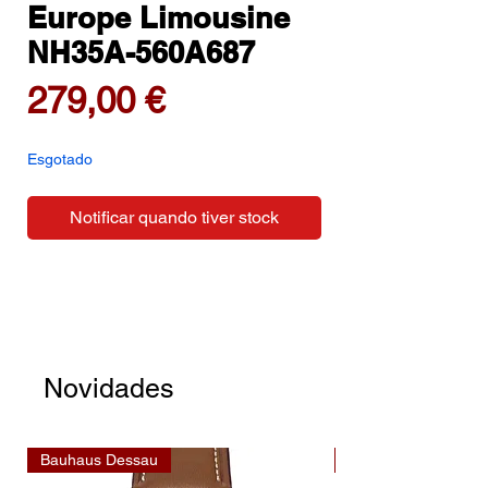
Europe Limousine
NH35A-560A687
Preço
279,00 €
Esgotado
Notificar quando tiver stock
Novidades
Bauhaus Dessau
Bauhaus Dessau