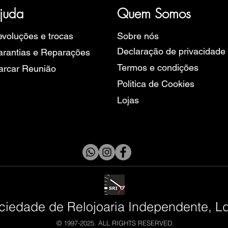
rope, Ruhla, Martin Braun, Swiss Military, Sturmanskie e Zeppel
juda
Quem Somos
voluções e trocas
Sobre nós
Declaração de privacidade
rantias e Reparações
Termos e condições
arcar Reunião
Politica de Cookies
Lojas
ciedade de Relojoaria Independente, L
© 1997-2025. ALL RIGHTS RESERVED.