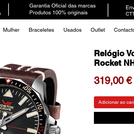
Garantia Oficial das marcas
Env
Produtos 100% originais
s
CTT
Mulher
Braceletes
Usados
Outlet
Contact
Relógio V
Rocket N
319,00 €
Adicionar ao car