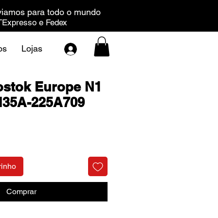
iamos para todo o mundo
Expresso e Fedex
os
Lojas
ostok Europe N1
H35A-225A709
Preço
rinho
Comprar