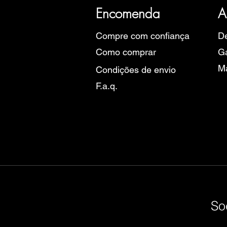
Eu
Encomenda
A
Compre com confiança
De
Como comprar
Ga
M
Condições de envio
F.a.q.
So