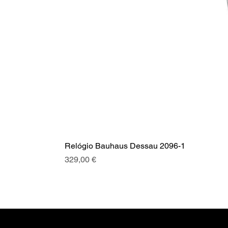
Relógio Bauhaus Dessau 2096-1
Preço
329,00 €
A SRI com mais de 20 anos de hist