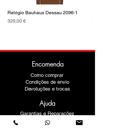
Relógio Bauhaus Dessau 2096-1
Relógio Bauhaus D
Preço
Preço
329,00 €
499,00 €
Encomenda
Como comprar
Condições de envio
Devoluções e trocas
Ajuda
Garantias e Reparações
Marcar Reunião
Compre com confiança