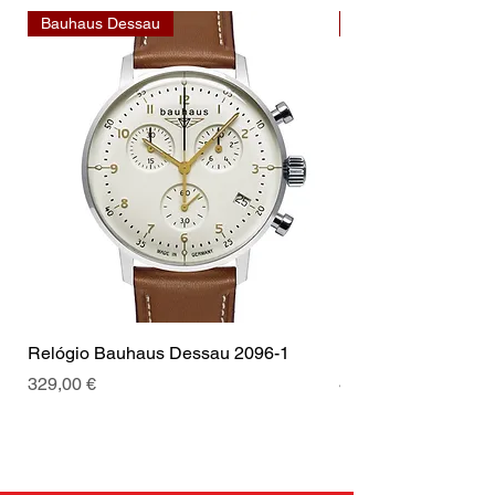
Bauhaus Dessau
Bauhaus Dessau
Relógio Bauhaus Dessau 2096-1
Relógio Bauhaus D
Preço
Preço
329,00 €
499,00 €