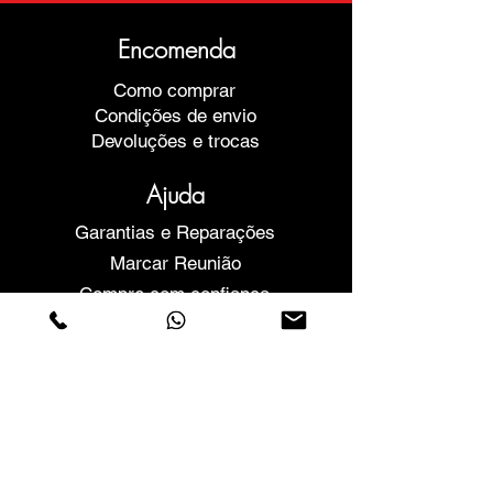
Encomenda
Como comprar
Condições de envio
Devoluções e trocas
Ajuda
Garantias e Reparações
Marcar Reunião
Compre com confiança
F.a.q.
Quem Somos
Sobre nós
Declaração de privacidade
Termos e condições
Politica de Cookies