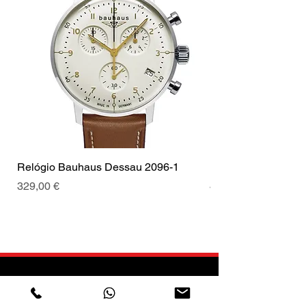
Relógio Bauhaus Dessau 2096-1
Relógio Bauhaus D
Preço
Preço
329,00 €
499,00 €
Encomenda