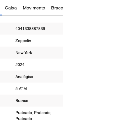
Caixa
Movimento
Bracelete
Funções
Manual do Re
4041338887839
Zeppelin
New York
2024
or
Analógico
ua
5 ATM
r
Branco
Prateado, Prateado,
Prateado