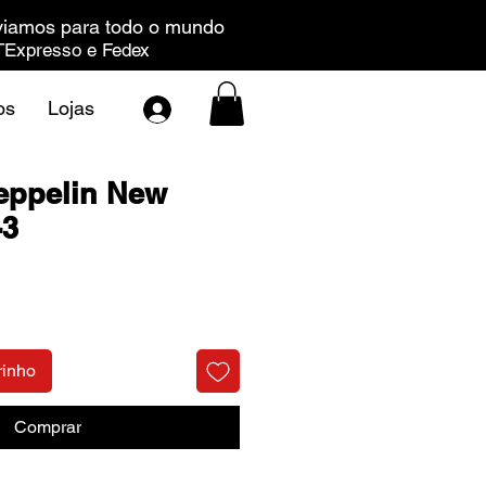
iamos para todo o mundo
Expresso e Fedex
os
Lojas
eppelin New
-3
Preço
rinho
Comprar