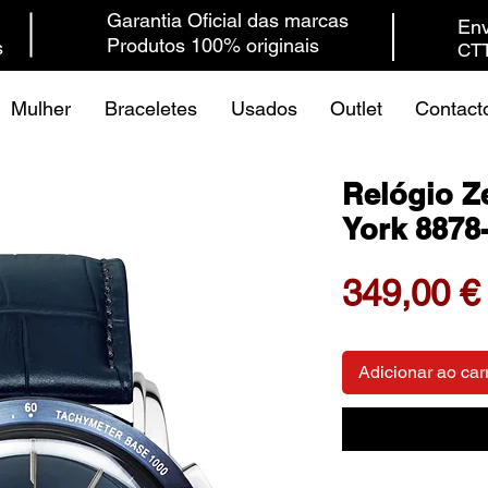
Garantia Oficial das marcas
Env
Produtos 100% originais
s
CTT
Mulher
Braceletes
Usados
Outlet
Contact
Relógio Z
York 8878
349,00 €
Adicionar ao car