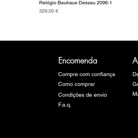
Relógio Bauhaus Dessau 2096-1
Preço
329,00 €
A SRI com mais de 20 anos de hist
Eu
Encomenda
A
Compre com confiança
De
Como comprar
Ga
M
Condições de envio
F.a.q.