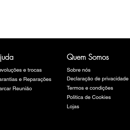
Visualização rápida
ória, representativa de diversas marcas de Relógios, como a B
rope, Ruhla, Martin Braun, Swiss Military, Sturmanskie e Zeppel
juda
Quem Somos
voluções e trocas
Sobre nós
Declaração de privacidade
rantias e Reparações
Termos e condições
arcar Reunião
Politica de Cookies
Lojas