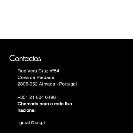
Relógio Bauhaus
Preço
499,00 €
auhaus, Fortis, Iron Annie, Vostok
in.
Contactos
Rua Vera Cruz nº54
Cova da Piedade
2805-052 Almada - Portugal
+351 21 604 6498
Chamada para a rede fixa
nacional
geral@sri.pt