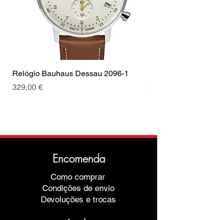
Peso
82g
Tipo de Fecho
Fecho
Código do movimento
9075
Cor da fivela
Prateado
Relógio Bauhaus Dessau 2096-1
Relógio Bauhaus D
Preço
Preço
329,00 €
499,00 €
Encomenda
Como comprar
Condições de envio
Devoluções e trocas