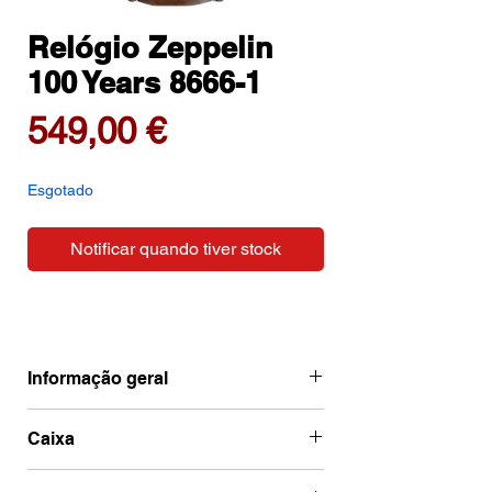
Relógio Zeppelin
100 Years 8666-1
Preço
549,00 €
Esgotado
Notificar quando tiver stock
Informação geral
Ean
4041338866612
Caixa
Marca
Zeppelin