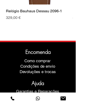
Relógio Bauhaus Dessau 2096-1
Relógio Bauhaus D
Preço
Preço
329,00 €
499,00 €
Encomenda
Como comprar
Condições de envio
Devoluções e trocas
Ajuda
Garantias e Reparações
Marcar Reunião
Compre com confiança