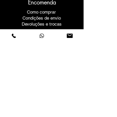
Encomenda
Como comprar
Condições de envio
Devoluções e trocas
Ajuda
Garantias e Reparações
Marcar Reunião
Compre com confiança
F.a.q.
Quem Somos
Sobre nós
Declaração de privacidade
Termos e condições
Politica de Cookies
Lojas