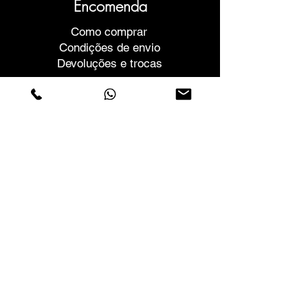
Encomenda
Como comprar
Condições de envio
Devoluções e trocas
Ajuda
Garantias e Reparações
Marcar Reunião
Compre com confiança
F.a.q.
Quem Somos
Sobre nós
Declaração de privacidade
Termos e condições
Politica de Cookies
Lojas