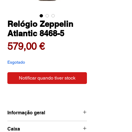
Relógio Zeppelin
Atlantic 8468-5
Preço
579,00 €
Esgotado
Notificar quando tiver stock
Informação geral
Ean
4041338846850
Caixa