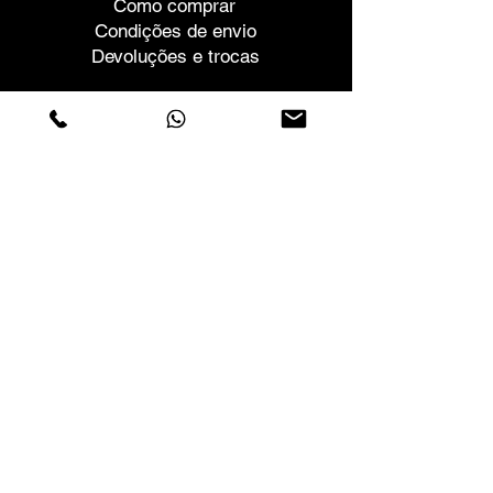
Como comprar
Condições de envio
Devoluções e trocas
Ajuda
Garantias e Reparações
Marcar Reunião
Compre com confiança
F.a.q.
Quem Somos
Sobre nós
Declaração de privacidade
Termos e condições
Politica de Cookies
Lojas
Contactos