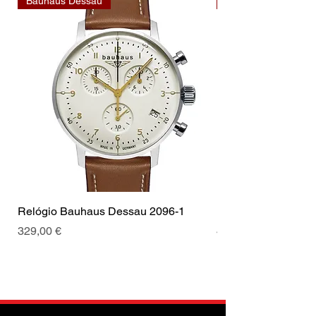
Bauhaus Dessau
Bauhaus Dessau
Relógio Bauhaus Dessau 2096-1
Relógio Bauhaus D
Preço
Preço
329,00 €
499,00 €