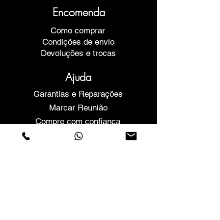
Encomenda
Como comprar
Condições de envio
Devoluções e trocas
Ajuda
Garantias e Reparações
Marcar Reunião
Compre com confiança
F.a.q.
Quem Somos
Sobre nós
Declaração de privacidade
Termos e condições
Politica de Cookies
Lojas