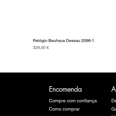
Relógio Bauhaus Dessau 2096-1
Preço
329,00 €
A SRI com mais de 20 anos de hist
Eu
Encomenda
A
Compre com confiança
De
Como comprar
Ga