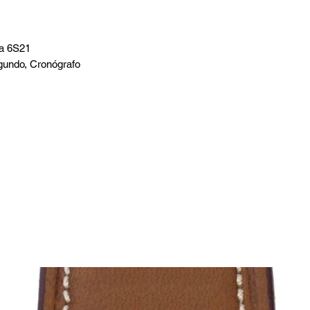
ta 6S21
gundo, Cronógrafo