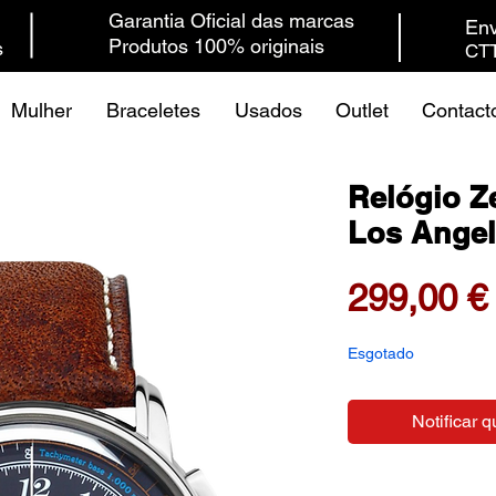
Garantia Oficial das marcas
Env
Produtos 100% originais
s
CTT
Mulher
Braceletes
Usados
Outlet
Contact
Relógio Z
Los Angel
299,00 €
Esgotado
Notificar q