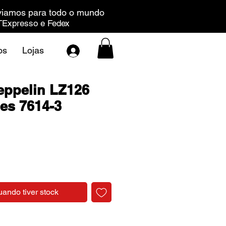
iamos para todo o mundo
Expresso e Fedex
os
Lojas
eppelin LZ126
es 7614-3
Preço
uando tiver stock