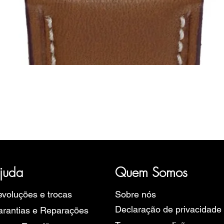
Visualização rápida
ória, representativa de diversas marcas de Relógios, como a B
rope, Ruhla, Martin Braun, Swiss Military, Sturmanskie e Zeppel
juda
Quem Somos
voluções e trocas
Sobre nós
Declaração de privacidade
rantias e Reparações