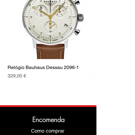
Cronógrafo
hora
Coroa
Coroa de
Cor da fivela
Prata
puxar
Relógio Bauhaus Dessau 2096-1
Relógio Bauhaus D
Preço
Preço
329,00 €
499,00 €
Encomenda
Como comprar