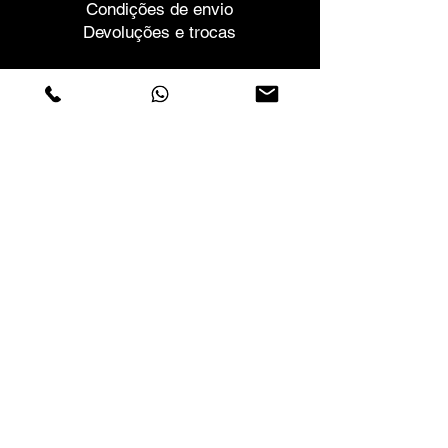
Condições de envio
Devoluções e trocas
Ajuda
Garantias e Reparações
Marcar Reunião
Compre com confiança
F.a.q.
Quem Somos
Sobre nós
Declaração de privacidade
Termos e condições
Politica de Cookies
Lojas
Contactos