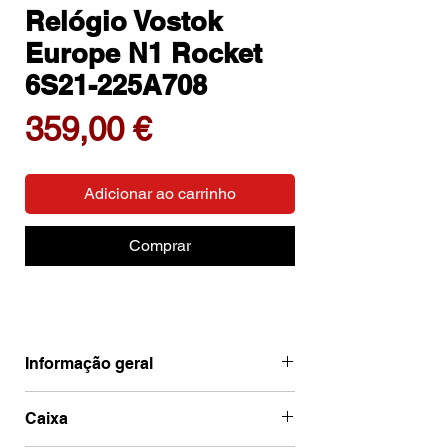
Relógio Vostok
Europe N1 Rocket
6S21-225A708
Preço
359,00 €
Adicionar ao carrinho
Comprar
Informação geral
Ean
4260703062835
Caixa