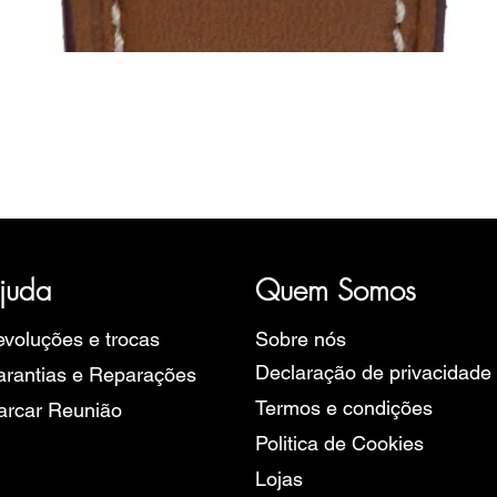
Visualização rápida
ória, representativa de diversas marcas de Relógios, como a B
rope, Ruhla, Martin Braun, Swiss Military, Sturmanskie e Zeppel
juda
Quem Somos
voluções e trocas
Sobre nós
Declaração de privacidade
rantias e Reparações
Termos e condições
arcar Reunião
Politica de Cookies
Lojas