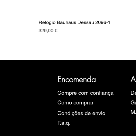
Relógio Bauhaus Dessau 2096-1
Preço
329,00 €
A SRI com mais de 20 anos de hist
Eu
Encomenda
A
Compre com confiança
De
Como comprar
Ga
M
Condições de envio
F.a.q.