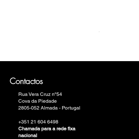
Relógio Bauhaus
Preço
499,00 €
auhaus, Fortis, Iron Annie, Vostok
in.
Contactos
Rua Vera Cruz nº54
Cova da Piedade
2805-052 Almada - Portugal
+351 21 604 6498
Chamada para a rede fixa
nacional