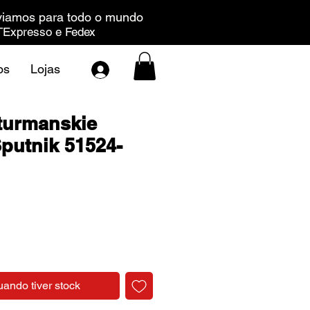
iamos para todo o mundo
Expresso e Fedex
os
Lojas
turmanskie
Sputnik 51524-
Preço
uando tiver stock