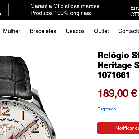
Garantia Oficial das marcas
Env
Produtos 100% originais
s
CTT
Mulher
Braceletes
Usados
Outlet
Contact
Relógio S
Heritage 
1071661
189,00 €
Esgotado
Notificar q