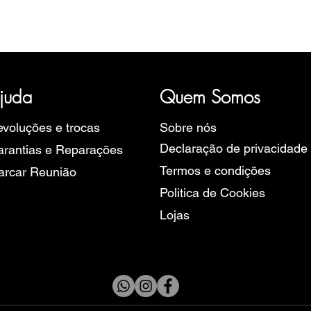
ória, representativa de diversas marcas de Relógios, como a B
rope, Ruhla, Martin Braun, Swiss Military, Sturmanskie e Zeppel
juda
Quem Somos
voluções e trocas
Sobre nós
Declaração de privacidade
rantias e Reparações
Termos e condições
arcar Reunião
Politica de Cookies
Lojas