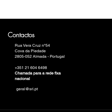
auhaus, Fortis, Iron Annie, Vostok
in.
Contactos
Rua Vera Cruz nº54
Cova da Piedade
2805-052 Almada - Portugal
+351 21 604 6498
Chamada para a rede fixa
nacional
geral@sri.pt