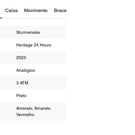
Caixa
Movimento
Bracelete
Funções
Sturmanskie
Heritage 24 Hours
2023
or
Analógico
ua
3 ATM
r
Preto
Amarelo, Amarelo,
Vermelho