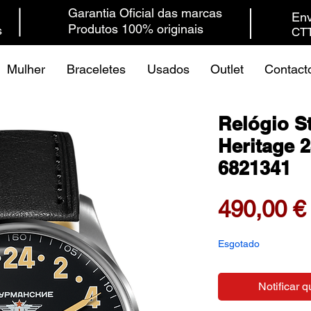
Garantia Oficial das marcas
Env
Produtos 100% originais
s
CTT
Mulher
Braceletes
Usados
Outlet
Contact
Relógio S
Heritage 
6821341
490,00 €
Esgotado
Notificar q