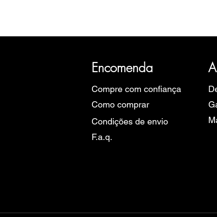
A SRI com mais de 20 anos de hist
Eu
Encomenda
A
Compre com confiança
De
Como comprar
Ga
M
Condições de envio
F.a.q.