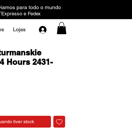
iamos para todo o mundo
Expresso e Fedex
os
Lojas
turmanskie
24 Hours 2431-
Preço
uando tiver stock