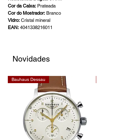
Cor da Caixa:
Prateada
Cor do Mostrador:
Branco
Vidro:
Cristal mineral
EAN:
4041338216011
Novidades
Bauhaus Dessau
Bauhaus Dessau