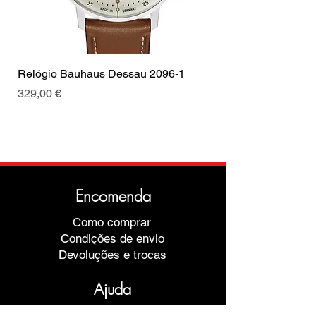
Relógio Bauhaus Dessau 2096-1
Relógio Bauhaus D
Preço
Preço
329,00 €
499,00 €
Encomenda
Como comprar
Condições de envio
Devoluções e trocas
Ajuda
Garantias e Reparações