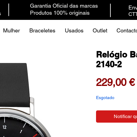
Garantia Oficial das marcas
Env
Produtos 100% originais
s
CTT
Mulher
Braceletes
Usados
Outlet
Contact
Relógio B
2140-2
229,00 €
Esgotado
Notificar q