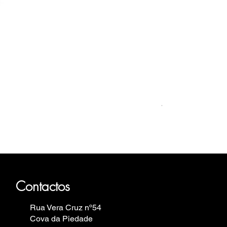
Relógio Bauhaus
Preço
499,00 €
auhaus, Fortis, Iron Annie, Vostok
in.
Contactos
Rua Vera Cruz nº54
Cova da Piedade