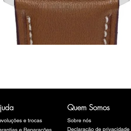
Visualização rápida
ória, representativa de diversas marcas de Relógios, como a B
rope, Ruhla, Martin Braun, Swiss Military, Sturmanskie e Zeppel
juda
Quem Somos
voluções e trocas
Sobre nós
Declaração de privacidade
rantias e Reparações