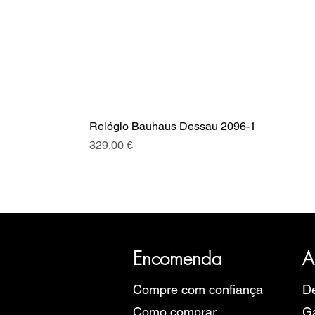
Relógio Bauhaus Dessau 2096-1
Preço
329,00 €
A SRI com mais de 20 anos de hist
Eu
Encomenda
A
Compre com confiança
De
Como comprar
Ga