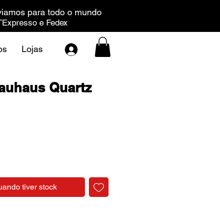
iamos para todo o mundo
Expresso e Fedex
os
Lojas
auhaus Quartz
Preço
uando tiver stock