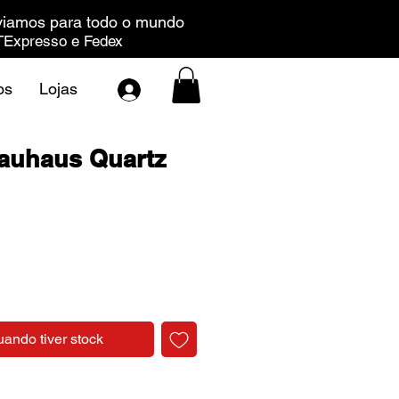
iamos para todo o mundo
Expresso e Fedex
os
Lojas
auhaus Quartz
Preço
uando tiver stock