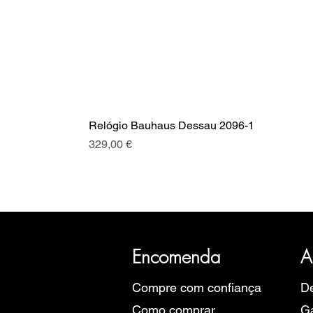
Relógio Bauhaus Dessau 2096-1
Preço
329,00 €
A SRI com mais de 20 anos de hist
Eu
Encomenda
A
Compre com confiança
De
Como comprar
Ga