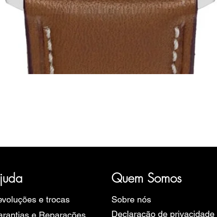
Visualização rápida
ória, representativa de diversas marcas de Relógios, como a B
rope, Ruhla, Martin Braun, Swiss Military, Sturmanskie e Zeppel
juda
Quem Somos
voluções e trocas
Sobre nós
Declaração de privacidade
rantias e Reparações