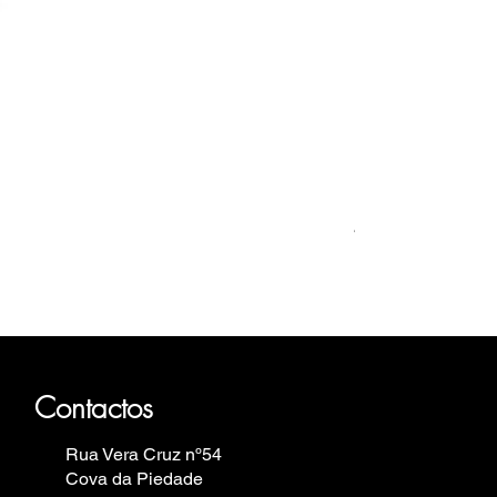
Relógio Bauhaus
Preço
499,00 €
auhaus, Fortis, Iron Annie, Vostok
in.
Contactos
Rua Vera Cruz nº54
Cova da Piedade