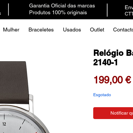
Garantia Oficial das marcas
Env
Produtos 100% originais
s
CTT
Mulher
Braceletes
Usados
Outlet
Contact
Relógio B
2140-1
199,00 €
Esgotado
Notificar q