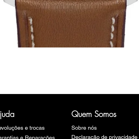
Visualização rápida
ória, representativa de diversas marcas de Relógios, como a B
rope, Ruhla, Martin Braun, Swiss Military, Sturmanskie e Zeppel
juda
Quem Somos
voluções e trocas
Sobre nós
Declaração de privacidade
rantias e Reparações