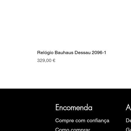
Relógio Bauhaus Dessau 2096-1
Preço
329,00 €
A SRI com mais de 20 anos de hist
Eu
Encomenda
A
Compre com confiança
De
Como comprar
Ga