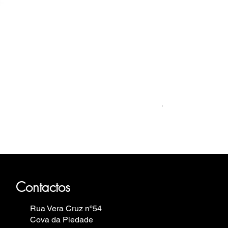
Relógio Bauhaus
Preço
499,00 €
auhaus, Fortis, Iron Annie, Vostok
in.
Contactos
Rua Vera Cruz nº54
Cova da Piedade