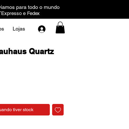
iamos para todo o mundo
Expresso e Fedex
os
Lojas
auhaus Quartz
Preço
uando tiver stock