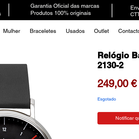
Garantia Oficial das marcas
Env
Produtos 100% originais
s
CTT
Mulher
Braceletes
Usados
Outlet
Contact
Relógio B
2130-2
249,00 €
Esgotado
Notificar q