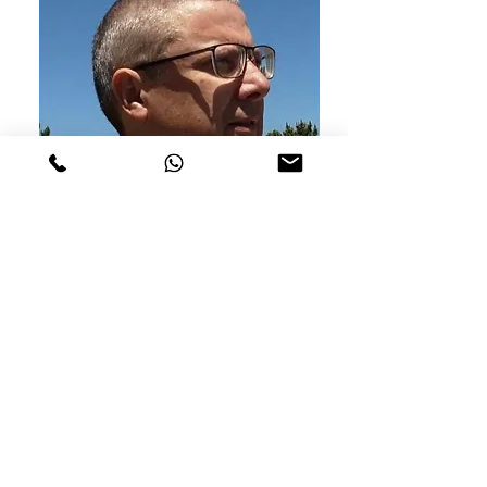
António Eduardo
Vendedor
Befehl
Wie kauft man
Versandbedingungen