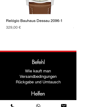
Relógio Bauhaus Dessau 2096-1
Relógio Bauhaus D
Preis
Preis
329,00 €
499,00 €
Befehl
Wie kauft man
Versandbedingungen
Rückgabe und Umtausch
Helfen
Garantien und Reparaturen