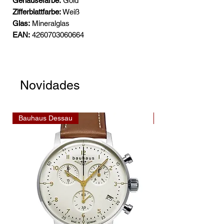
Gehäusefarbe:
Gold
Zifferblattfarbe:
Weiß
Glas:
Mineralglas
EAN:
4260703060664
Novidades
Bauhaus Dessau
Bauhaus Dessau