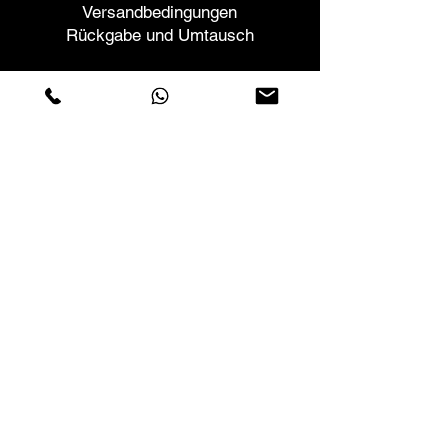
Versandbedingungen
Rückgabe und Umtausch
Helfen
Garantien und Reparaturen
Planen Sie ein Meeting
Kaufen Sie mit Vertrauen
F.a.q.
Wer wir sind
Über uns
Datenschutzerklärung
Geschäftsbedingungen
Cookies-Richtlinie
Geschäfte
Contactos