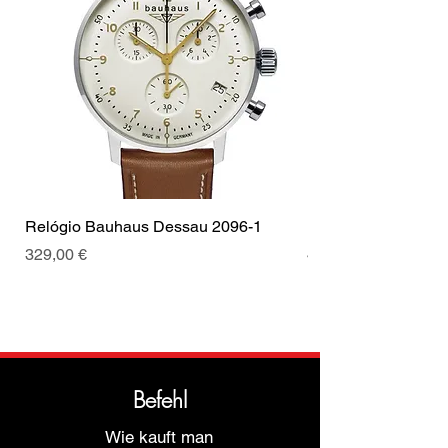
Cor das costuras
Castanho
Coroa
Coroa de
puxar
Tipo de Fecho
Fecho
Cor da fivela
Prata
Relógio Bauhaus Dessau 2096-1
Relógio Bauhaus D
Preis
Preis
329,00 €
499,00 €
Befehl
Wie kauft man