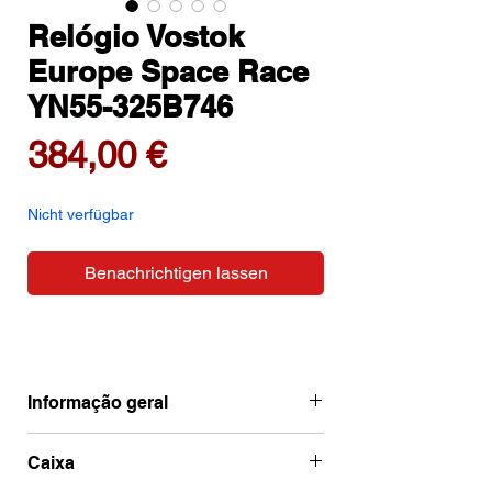
Relógio Vostok
Europe Space Race
YN55-325B746
Preis
384,00 €
Nicht verfügbar
Benachrichtigen lassen
Informação geral
Ean
4260703063825
Caixa