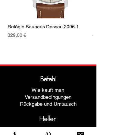
Relógio Bauhaus Dessau 2096-1
Relógio Bauhaus D
Preis
Preis
329,00 €
499,00 €
Befehl
Wie kauft man
Versandbedingungen
Rückgabe und Umtausch
Helfen
Garantien und Reparaturen