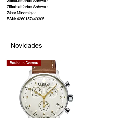
Gehäusefarbe:
Schwarz
Zifferblattfarbe:
Schwarz
Glas:
Mineralglas
EAN:
4260157449305
Novidades
Bauhaus Dessau
Bauhaus Dessau