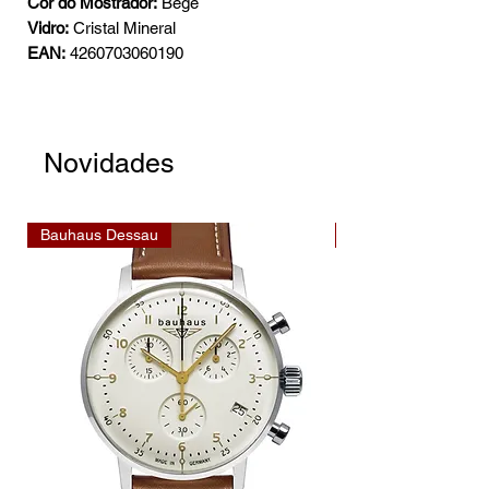
Cor do Mostrador:
Bege
Vidro:
Cristal Mineral
EAN:
4260703060190
Novidades
Bauhaus Dessau
Bauhaus Dessau