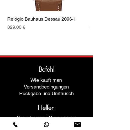
Relógio Bauhaus Dessau 2096-1
Relógio Bauhaus D
Preis
Preis
329,00 €
499,00 €
Befehl
Wie kauft man
Versandbedingungen
Rückgabe und Umtausch
Helfen
Garantien und Reparaturen
Planen Sie ein Meeting