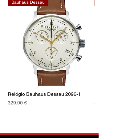
Bauhaus Dessau
Bauhaus Dessau
Relógio Bauhaus Dessau 2096-1
Relógio Bauhaus D
Preis
Preis
329,00 €
499,00 €