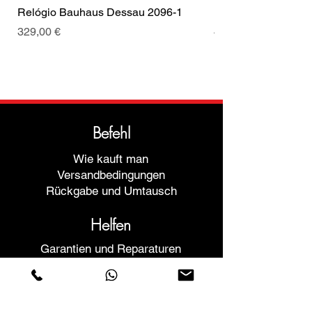
Relógio Bauhaus Dessau 2096-1
Relógio Bauhaus D
Preis
Preis
329,00 €
499,00 €
Befehl
Wie kauft man
Versandbedingungen
Rückgabe und Umtausch
Helfen
Garantien und Reparaturen
Planen Sie ein Meeting
Kaufen Sie mit Vertrauen
F.a.q.