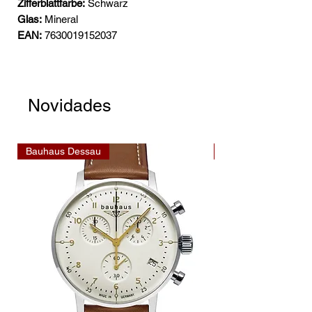
Zifferblattfarbe:
Schwarz
Glas:
Mineral
EAN:
7630019152037
Novidades
Bauhaus Dessau
Bauhaus Dessau