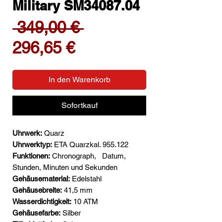
Military SM34087.04
Standardpreis
 349,00 € 
Sale-
296,65 €
Preis
In den Warenkorb
Sofortkauf
Uhrwerk:
Quarz
Uhrwerktyp:
ETA Quarzkal. 955.122
Funktionen:
Chronograph,
Datum,
Stunden, Minuten und Sekunden
Gehäusematerial:
Edelstahl
Gehäusebreite:
41,5 mm
Wasserdichtigkeit:
10 ATM
Gehäusefarbe:
Silber