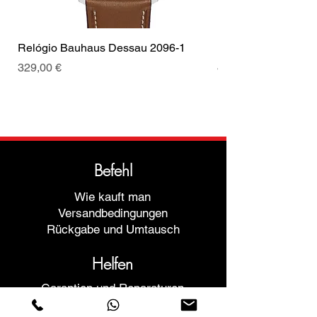
Relógio Bauhaus Dessau 2096-1
Relógio Bauhaus D
Preis
Preis
329,00 €
499,00 €
Befehl
Wie kauft man
Versandbedingungen
Rückgabe und Umtausch
Helfen
Garantien und Reparaturen
Planen Sie ein Meeting